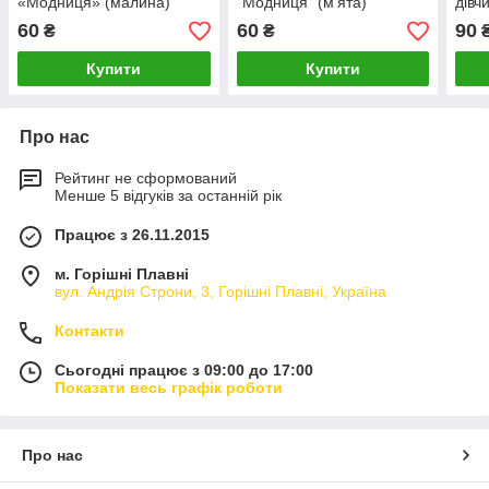
«Модниця» (малина)
"Модниця" (м'ята)
дівч
60
60
90
₴
₴
Купити
Купити
Про нас
Рейтинг не сформований
Менше 5 відгуків за останній рік
Працює з 26.11.2015
м. Горішні Плавні
вул. Андрія Строни, 3, Горішні Плавні, Україна
Контакти
Сьогодні працює з 09:00 до 17:00
Показати весь графік роботи
Про нас