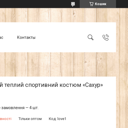
Кошик
ас
Контакты
й теплий спортивний костюм «Сахур»
 замовлення — 4 шт.
вності
Тільки оптом
Код:
love1