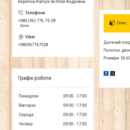
Веригіна-Капсуз`ян Юлія Андріївна
+380 (96) 776-73-28
Опис
Юлія
Дитячий спор
+380967767328
Полотно: дво
Розміри: 56 6
Графік роботи
Понеділок
09:00
17:00
Вівторок
09:00
17:00
Середа
09:00
17:00
Четвер
09:00
17:00