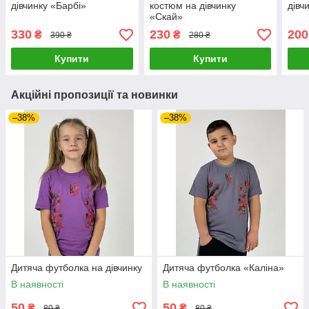
дівчинку «Барбі»
костюм на дівчинку
дівч
«Скай»
330
230
200
₴
₴
390 ₴
280 ₴
Купити
Купити
Акційні пропозиції та новинки
–38%
–38%
Дитяча футболка на дівчинку
Дитяча футболка «Каліна»
В наявності
В наявності
50
50
₴
₴
80 ₴
80 ₴