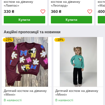
костюм на дівчинку
костюм на дівчинку
кост
«Лампас»
«Леопард»
«Ма
330
360
400
₴
₴
Купити
Купити
Акційні пропозиції та новинки
–23%
–19%
Дитячий костюм на дівчинку
Дитячий костюм на дівчинку
«Мінні»
«Мінні»
В наявності
В наявності