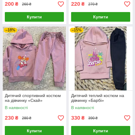
200
220
₴
₴
260 ₴
270 ₴
Купити
Купити
–18%
–15%
Дитячий спортивний костюм
Дитячий теплий костюм на
на дівчинку «Скай»
дівчинку «Барбі»
В наявності
В наявності
230
330
₴
₴
280 ₴
390 ₴
Купити
Купити