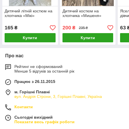
Дитячий літній костюм на
Дитячий костюм на
Ясел
хлопчика «Мікі»
хлопчика «Мишеня»
дівч
165
200
63
₴
₴
235 ₴
Купити
Купити
Про нас
Рейтинг не сформований
Менше 5 відгуків за останній рік
Працює з 26.11.2015
м. Горішні Плавні
вул. Андрія Строни, 3, Горішні Плавні, Україна
Контакти
Сьогодні вихідний
Показати весь графік роботи